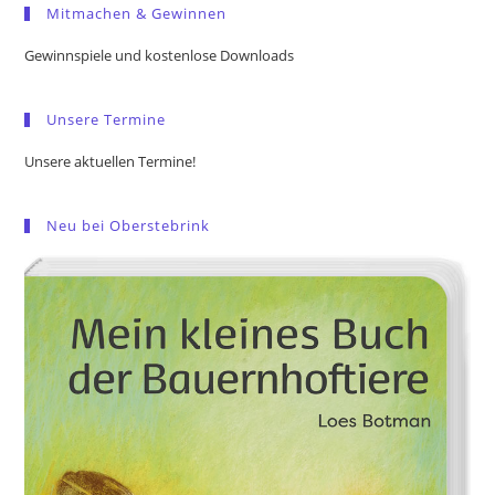
Mitmachen & Gewinnen
clo
the
Gewinnspiele und kostenlose Downloads
sea
pan
Unsere Termine
Unsere aktuellen Termine!
Neu bei Oberstebrink