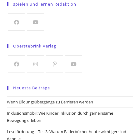
in
spielen und lernen Redaktion
a
new
tab
Opens
Opens
in
in
Oberstebrink Verlag
a
a
new
new
tab
tab
Opens
Opens
Opens
Opens
in
in
in
in
Neueste Beiträge
a
a
a
a
new
new
new
new
Wenn Bildungsübergänge zu Barrieren werden
tab
tab
tab
tab
Inklusionsmobil: Wie Kinder Inklusion durch gemeinsame
Bewegung erleben
Leseförderung – Teil 3: Warum Bilderbücher heute wichtiger sind
denn je