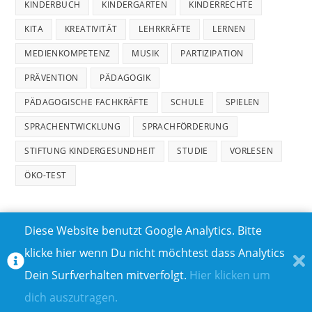
KINDERBUCH
KINDERGARTEN
KINDERRECHTE
KITA
KREATIVITÄT
LEHRKRÄFTE
LERNEN
MEDIENKOMPETENZ
MUSIK
PARTIZIPATION
PRÄVENTION
PÄDAGOGIK
PÄDAGOGISCHE FACHKRÄFTE
SCHULE
SPIELEN
SPRACHENTWICKLUNG
SPRACHFÖRDERUNG
STIFTUNG KINDERGESUNDHEIT
STUDIE
VORLESEN
ÖKO-TEST
Diese Website benutzt Google Analytics. Bitte
klicke hier wenn Du nicht möchtest dass Analytics
MEDIADATEN
DATENSCHUTZ
Dein Surfverhalten mitverfolgt.
Hier klicken um
TEILNAHMEBEDINGUNGEN FÜR GEWINNSPIELE
IMPRESSUM
dich auszutragen.
ÜBER UNS I
KONTAKT I
© COPYRIGHT 2023