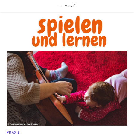
Zum
MENÜ
Inhalt
springen
PRAXIS