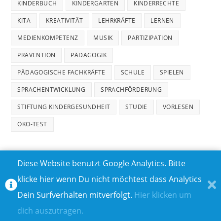
KINDERBUCH
KINDERGARTEN
KINDERRECHTE
KITA
KREATIVITÄT
LEHRKRÄFTE
LERNEN
MEDIENKOMPETENZ
MUSIK
PARTIZIPATION
PRÄVENTION
PÄDAGOGIK
PÄDAGOGISCHE FACHKRÄFTE
SCHULE
SPIELEN
SPRACHENTWICKLUNG
SPRACHFÖRDERUNG
STIFTUNG KINDERGESUNDHEIT
STUDIE
VORLESEN
ÖKO-TEST
Diese Website benutzt Google Analytics. Bitte
klicke hier wenn Du nicht möchtest dass Analytics
MEDIADATEN
DATENSCHUTZ
Dein Surfverhalten mitverfolgt.
Hier klicken um
TEILNAHMEBEDINGUNGEN FÜR GEWINNSPIELE
IMPRESSUM
dich auszutragen.
ÜBER UNS I
KONTAKT I
© COPYRIGHT 2023