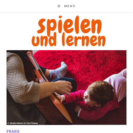
Zum
MENÜ
Inhalt
springen
PRAXIS