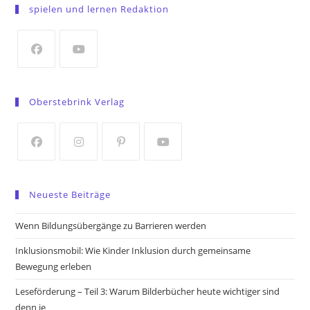
in
spielen und lernen Redaktion
a
new
tab
Opens
Opens
in
in
Oberstebrink Verlag
a
a
new
new
tab
tab
Opens
Opens
Opens
Opens
in
in
in
in
Neueste Beiträge
a
a
a
a
new
new
new
new
Wenn Bildungsübergänge zu Barrieren werden
tab
tab
tab
tab
Inklusionsmobil: Wie Kinder Inklusion durch gemeinsame
Bewegung erleben
Leseförderung – Teil 3: Warum Bilderbücher heute wichtiger sind
denn je