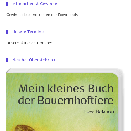
Mitmachen & Gewinnen
clo
the
Gewinnspiele und kostenlose Downloads
sea
pan
Unsere Termine
Unsere aktuellen Termine!
Neu bei Oberstebrink