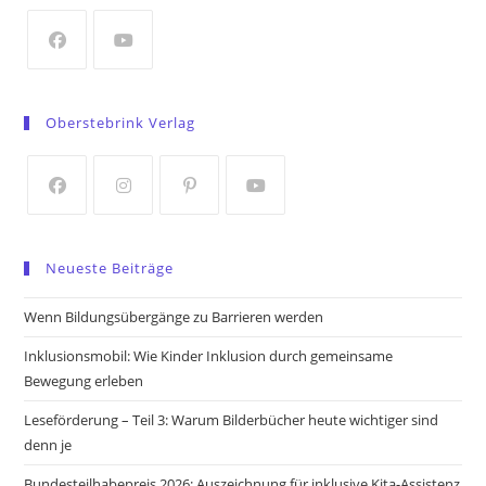
new
tab
Opens
Opens
in
in
Oberstebrink Verlag
a
a
new
new
tab
tab
Opens
Opens
Opens
Opens
in
in
in
in
Neueste Beiträge
a
a
a
a
new
new
new
new
Wenn Bildungsübergänge zu Barrieren werden
tab
tab
tab
tab
Inklusionsmobil: Wie Kinder Inklusion durch gemeinsame
Bewegung erleben
Leseförderung – Teil 3: Warum Bilderbücher heute wichtiger sind
denn je
Bundesteilhabepreis 2026: Auszeichnung für inklusive Kita-Assistenz