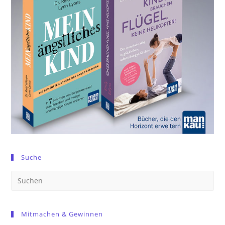
Suche
Pre
Es
to
Mitmachen & Gewinnen
clo