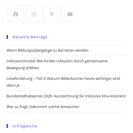
a
a
new
new
tab
tab
Opens
Opens
Opens
Opens
in
in
in
in
Neueste Beiträge
a
a
a
a
new
new
new
new
Wenn Bildungsübergänge zu Barrieren werden
tab
tab
tab
tab
Inklusionsmobil: Wie Kinder Inklusion durch gemeinsame
Bewegung erleben
Leseförderung – Teil 3: Warum Bilderbücher heute wichtiger sind
denn je
Bundesteilhabepreis 2026: Auszeichnung für inklusive Kita-Assistenz
Wer so fragt, bekommt solche Antworten
Schlagworte