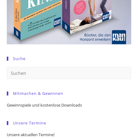
Suche
Pre
Es
to
Mitmachen & Gewinnen
clo
the
Gewinnspiele und kostenlose Downloads
sea
pan
Unsere Termine
Unsere aktuellen Termine!