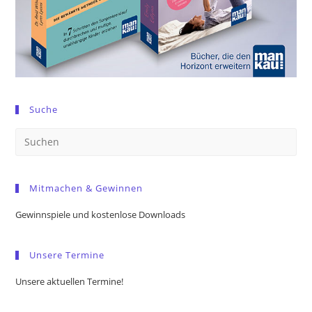
Suche
Pre
Es
to
Mitmachen & Gewinnen
clo
the
Gewinnspiele und kostenlose Downloads
sea
pan
Unsere Termine
Unsere aktuellen Termine!