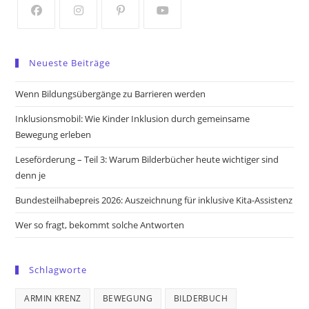
tab
tab
Opens
Opens
Opens
Opens
in
in
in
in
Neueste Beiträge
a
a
a
a
new
new
new
new
Wenn Bildungsübergänge zu Barrieren werden
tab
tab
tab
tab
Inklusionsmobil: Wie Kinder Inklusion durch gemeinsame
Bewegung erleben
Leseförderung – Teil 3: Warum Bilderbücher heute wichtiger sind
denn je
Bundesteilhabepreis 2026: Auszeichnung für inklusive Kita-Assistenz
Wer so fragt, bekommt solche Antworten
Schlagworte
ARMIN KRENZ
BEWEGUNG
BILDERBUCH