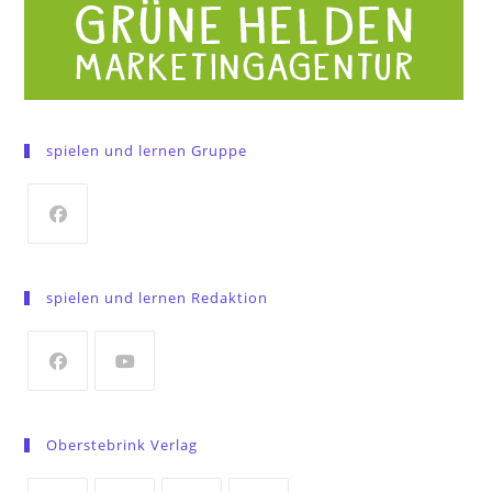
spielen und lernen Gruppe
Opens
in
spielen und lernen Redaktion
a
new
tab
Opens
Opens
in
in
Oberstebrink Verlag
a
a
new
new