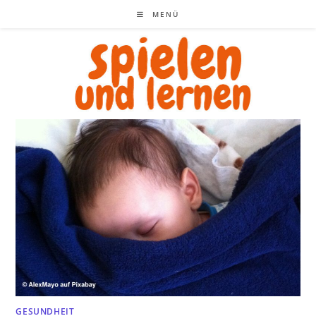
Zum
MENÜ
Inhalt
springen
GESUNDHEIT