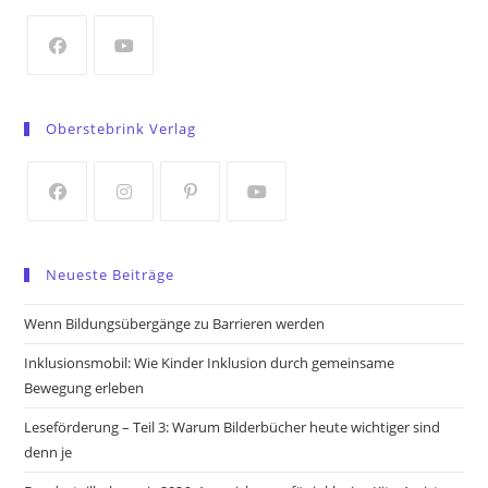
new
tab
Opens
Opens
in
in
Oberstebrink Verlag
a
a
new
new
tab
tab
Opens
Opens
Opens
Opens
in
in
in
in
Neueste Beiträge
a
a
a
a
new
new
new
new
Wenn Bildungsübergänge zu Barrieren werden
tab
tab
tab
tab
Inklusionsmobil: Wie Kinder Inklusion durch gemeinsame
Bewegung erleben
Leseförderung – Teil 3: Warum Bilderbücher heute wichtiger sind
denn je