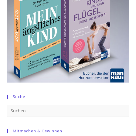
Suche
Pre
Es
to
Mitmachen & Gewinnen
clo