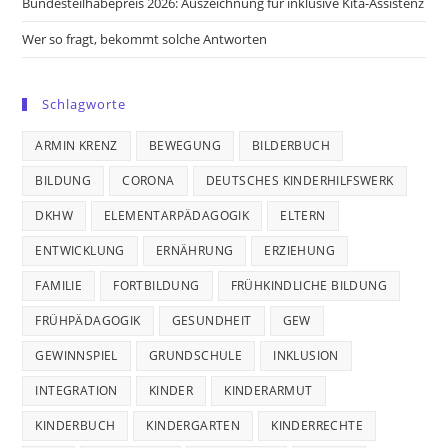
Bundesteilhabepreis 2026: Auszeichnung für inklusive Kita-Assistenz
Wer so fragt, bekommt solche Antworten
Schlagworte
ARMIN KRENZ
BEWEGUNG
BILDERBUCH
BILDUNG
CORONA
DEUTSCHES KINDERHILFSWERK
DKHW
ELEMENTARPÄDAGOGIK
ELTERN
ENTWICKLUNG
ERNÄHRUNG
ERZIEHUNG
FAMILIE
FORTBILDUNG
FRÜHKINDLICHE BILDUNG
FRÜHPÄDAGOGIK
GESUNDHEIT
GEW
GEWINNSPIEL
GRUNDSCHULE
INKLUSION
INTEGRATION
KINDER
KINDERARMUT
KINDERBUCH
KINDERGARTEN
KINDERRECHTE