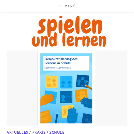
Zum
MENÜ
Inhalt
springen
AKTUELLES
/
PRAXIS
/
SCHULE