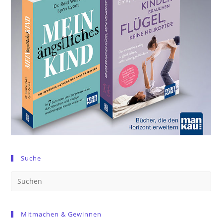
Suche
Pre
Es
to
Mitmachen & Gewinnen
clo