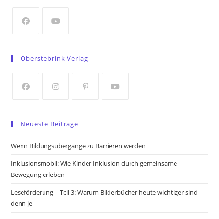
new
tab
Opens
Opens
in
in
Oberstebrink Verlag
a
a
new
new
tab
tab
Opens
Opens
Opens
Opens
in
in
in
in
Neueste Beiträge
a
a
a
a
new
new
new
new
Wenn Bildungsübergänge zu Barrieren werden
tab
tab
tab
tab
Inklusionsmobil: Wie Kinder Inklusion durch gemeinsame
Bewegung erleben
Leseförderung – Teil 3: Warum Bilderbücher heute wichtiger sind
denn je