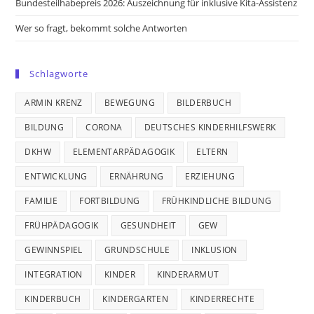
Bundesteilhabepreis 2026: Auszeichnung für inklusive Kita-Assistenz
Wer so fragt, bekommt solche Antworten
Schlagworte
ARMIN KRENZ
BEWEGUNG
BILDERBUCH
BILDUNG
CORONA
DEUTSCHES KINDERHILFSWERK
DKHW
ELEMENTARPÄDAGOGIK
ELTERN
ENTWICKLUNG
ERNÄHRUNG
ERZIEHUNG
FAMILIE
FORTBILDUNG
FRÜHKINDLICHE BILDUNG
FRÜHPÄDAGOGIK
GESUNDHEIT
GEW
GEWINNSPIEL
GRUNDSCHULE
INKLUSION
INTEGRATION
KINDER
KINDERARMUT
KINDERBUCH
KINDERGARTEN
KINDERRECHTE