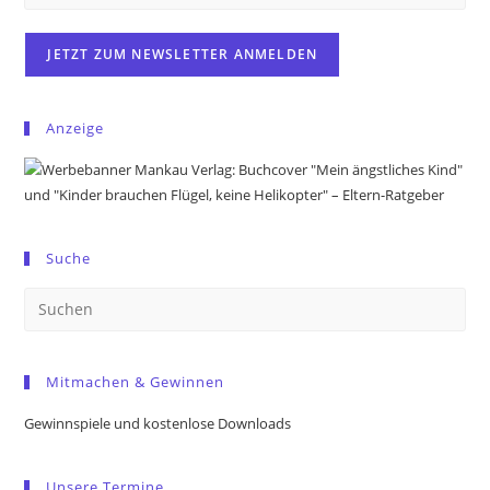
Anzeige
Suche
Pre
Es
to
Mitmachen & Gewinnen
clo
the
Gewinnspiele und kostenlose Downloads
sea
pan
Unsere Termine