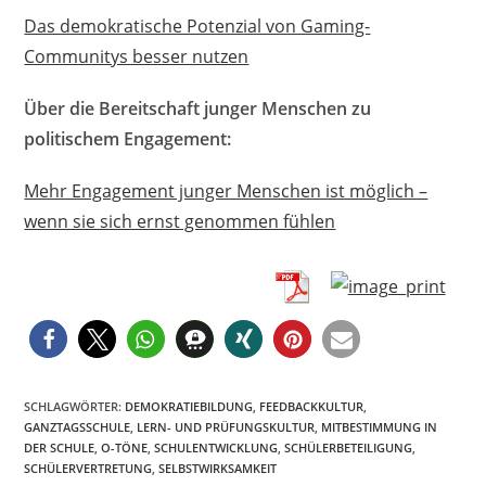
Das demokratische Potenzial von Gaming-
Communitys besser nutzen
Über die Bereitschaft junger Menschen zu
politischem Engagement:
Mehr Engagement junger Menschen ist möglich –
wenn sie sich ernst genommen fühlen
SCHLAGWÖRTER
:
DEMOKRATIEBILDUNG
,
FEEDBACKKULTUR
,
GANZTAGSSCHULE
,
LERN- UND PRÜFUNGSKULTUR
,
MITBESTIMMUNG IN
DER SCHULE
,
O-TÖNE
,
SCHULENTWICKLUNG
,
SCHÜLERBETEILIGUNG
,
SCHÜLERVERTRETUNG
,
SELBSTWIRKSAMKEIT