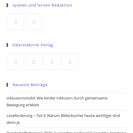
in
spielen und lernen Redaktion
a
new
tab
Opens
Opens
in
in
Oberstebrink Verlag
a
a
new
new
tab
tab
Opens
Opens
Opens
Opens
in
in
in
in
Neueste Beiträge
a
a
a
a
new
new
new
new
Inklusionsmobil: Wie Kinder Inklusion durch gemeinsame
tab
tab
tab
tab
Bewegung erleben
Leseförderung – Teil 3: Warum Bilderbücher heute wichtiger sind
denn je
Bundesteilhabepreis 2026: Auszeichnung für inklusive Kita-Assistenz