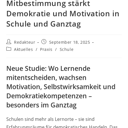
Mitbestimmung stärkt
Demokratie und Motivation in
Schule und Ganztag
Beitrags-
Beitrag
Redakteur
September 18, 2025
Autor:
veröffentlicht:
Beitrags-
Aktuelles
/
Praxis
/
Schule
Kategorie:
Neue Studie: Wo Lernende
mitentscheiden, wachsen
Motivation, Selbstwirksamkeit und
Demokratiekompetenzen –
besonders im Ganztag
Schulen sind mehr als Lernorte – sie sind
Erfahrungsräume für demokratisches Handeln. Das