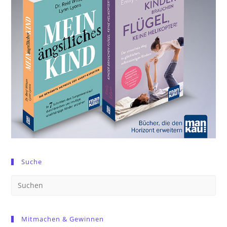
Suche
Pre
Es
to
Mitmachen & Gewinnen
clo