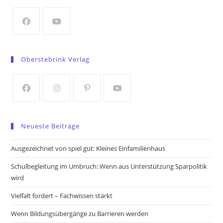
new
tab
Opens
Opens
in
in
Oberstebrink Verlag
a
a
new
new
tab
tab
Opens
Opens
Opens
Opens
in
in
in
in
Neueste Beiträge
a
a
a
a
new
new
new
new
Ausgezeichnet von spiel gut: Kleines Einfamilienhaus
tab
tab
tab
tab
Schulbegleitung im Umbruch: Wenn aus Unterstützung Sparpolitik
wird
Vielfalt fordert – Fachwissen stärkt
Wenn Bildungsübergänge zu Barrieren werden