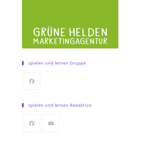
spielen und lernen Gruppe
Opens
in
spielen und lernen Redaktion
a
new
tab
Opens
Opens