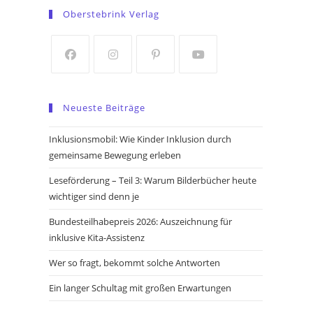
in
in
Oberstebrink Verlag
a
a
new
new
tab
tab
Opens
Opens
Opens
Opens
in
in
in
in
Neueste Beiträge
a
a
a
a
new
new
new
new
Inklusionsmobil: Wie Kinder Inklusion durch
tab
tab
tab
tab
gemeinsame Bewegung erleben
Leseförderung – Teil 3: Warum Bilderbücher heute
wichtiger sind denn je
Bundesteilhabepreis 2026: Auszeichnung für
inklusive Kita-Assistenz
Wer so fragt, bekommt solche Antworten
Ein langer Schultag mit großen Erwartungen