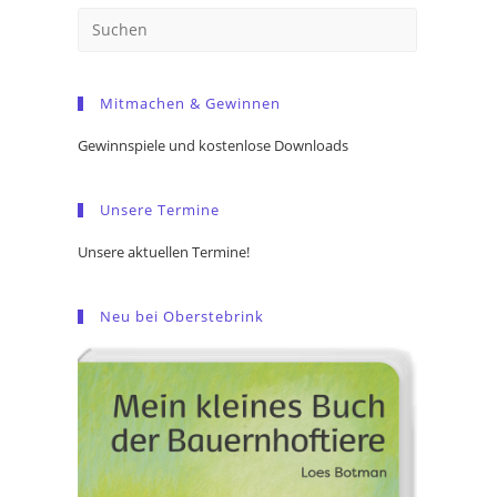
Press
Escape
to
Mitmachen & Gewinnen
close
the
Gewinnspiele und kostenlose Downloads
search
panel.
Unsere Termine
Unsere aktuellen Termine!
Neu bei Oberstebrink