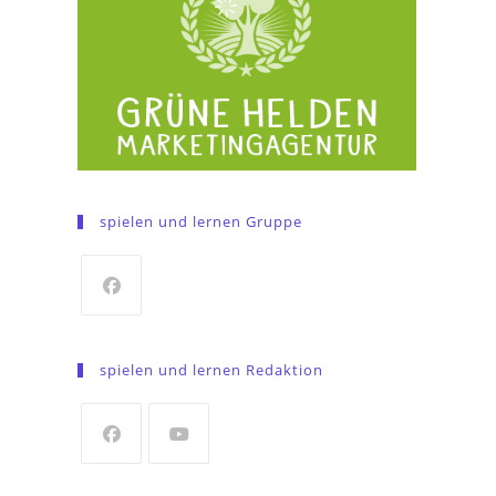
spielen und lernen Gruppe
Opens
in
spielen und lernen Redaktion
a
new
tab
Opens
Opens