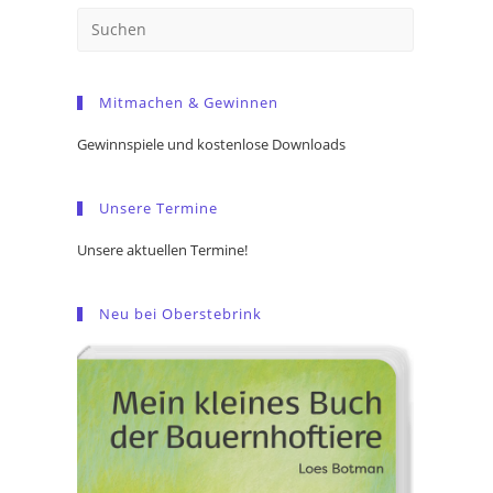
Press
Escape
to
Mitmachen & Gewinnen
close
the
Gewinnspiele und kostenlose Downloads
search
panel.
Unsere Termine
Unsere aktuellen Termine!
Neu bei Oberstebrink