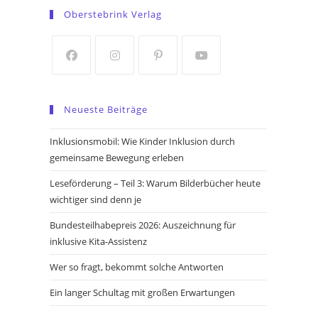
in
in
Oberstebrink Verlag
a
a
new
new
tab
tab
Opens
Opens
Opens
Opens
in
in
in
in
Neueste Beiträge
a
a
a
a
new
new
new
new
Inklusionsmobil: Wie Kinder Inklusion durch
tab
tab
tab
tab
gemeinsame Bewegung erleben
Leseförderung – Teil 3: Warum Bilderbücher heute
wichtiger sind denn je
Bundesteilhabepreis 2026: Auszeichnung für
inklusive Kita-Assistenz
Wer so fragt, bekommt solche Antworten
Ein langer Schultag mit großen Erwartungen