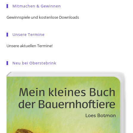
Mitmachen & Gewinnen
clo
the
Gewinnspiele und kostenlose Downloads
sea
pan
Unsere Termine
Unsere aktuellen Termine!
Neu bei Oberstebrink