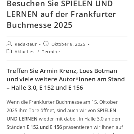
Besuchen Sie SPIELEN UND
LERNEN auf der Frankfurter
Buchmesse 2025
Beitrags-
Beitrag
Redakteur
Oktober 8, 2025
Autor:
veröffentlicht:
Beitrags-
Aktuelles
/
Termine
Kategorie:
Treffen Sie Armin Krenz, Loes Botman
und viele weitere Autor*innen am Stand
– Halle 3.0, E 152 und E 156
Wenn die Frankfurter Buchmesse am 15. Oktober
2025 ihre Tore öffnet, sind auch wir von
SPIELEN
UND LERNEN
wieder mit dabei. In Halle 3.0 an den
Ständen
E 152 und E 156
präsentieren wir Ihnen auf