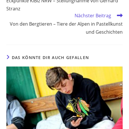
Eckpunkte KiBiz NRW – Stellungnahme von Gerhard
ansehen
Stranz
Nächster Beitrag
Von den Bergtieren – Tiere der Alpen in Pastellkunst
und Geschichten
DAS KÖNNTE DIR AUCH GEFALLEN