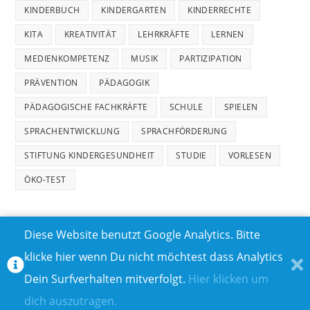
KINDERBUCH
KINDERGARTEN
KINDERRECHTE
KITA
KREATIVITÄT
LEHRKRÄFTE
LERNEN
MEDIENKOMPETENZ
MUSIK
PARTIZIPATION
PRÄVENTION
PÄDAGOGIK
PÄDAGOGISCHE FACHKRÄFTE
SCHULE
SPIELEN
SPRACHENTWICKLUNG
SPRACHFÖRDERUNG
STIFTUNG KINDERGESUNDHEIT
STUDIE
VORLESEN
ÖKO-TEST
Diese Website benutzt Google Analytics. Bitte
klicke hier wenn Du nicht möchtest dass Analytics
MEDIADATEN
DATENSCHUTZ
Dein Surfverhalten mitverfolgt.
Hier klicken um
TEILNAHMEBEDINGUNGEN FÜR GEWINNSPIELE
IMPRESSUM
dich auszutragen.
ÜBER UNS I
KONTAKT I
© COPYRIGHT 2023