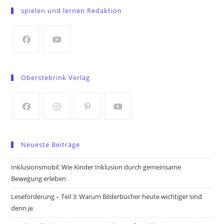
in
spielen und lernen Redaktion
a
new
tab
Opens
Opens
in
in
Oberstebrink Verlag
a
a
new
new
tab
tab
Opens
Opens
Opens
Opens
in
in
in
in
Neueste Beiträge
a
a
a
a
new
new
new
new
Inklusionsmobil: Wie Kinder Inklusion durch gemeinsame
tab
tab
tab
tab
Bewegung erleben
Leseförderung – Teil 3: Warum Bilderbücher heute wichtiger sind
denn je