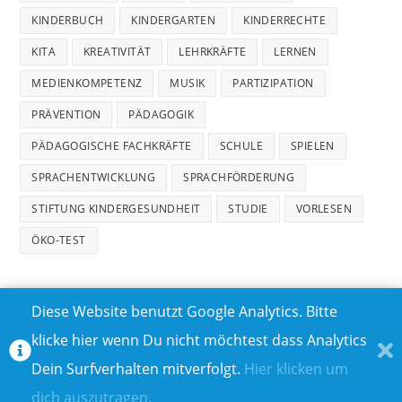
KINDERBUCH
KINDERGARTEN
KINDERRECHTE
KITA
KREATIVITÄT
LEHRKRÄFTE
LERNEN
MEDIENKOMPETENZ
MUSIK
PARTIZIPATION
PRÄVENTION
PÄDAGOGIK
PÄDAGOGISCHE FACHKRÄFTE
SCHULE
SPIELEN
SPRACHENTWICKLUNG
SPRACHFÖRDERUNG
STIFTUNG KINDERGESUNDHEIT
STUDIE
VORLESEN
ÖKO-TEST
Diese Website benutzt Google Analytics. Bitte
klicke hier wenn Du nicht möchtest dass Analytics
MEDIADATEN
DATENSCHUTZ
Dein Surfverhalten mitverfolgt.
Hier klicken um
TEILNAHMEBEDINGUNGEN FÜR GEWINNSPIELE
IMPRESSUM
dich auszutragen.