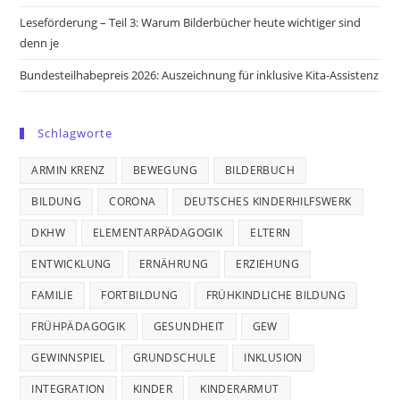
Leseförderung – Teil 3: Warum Bilderbücher heute wichtiger sind
denn je
Bundesteilhabepreis 2026: Auszeichnung für inklusive Kita-Assistenz
Schlagworte
ARMIN KRENZ
BEWEGUNG
BILDERBUCH
BILDUNG
CORONA
DEUTSCHES KINDERHILFSWERK
DKHW
ELEMENTARPÄDAGOGIK
ELTERN
ENTWICKLUNG
ERNÄHRUNG
ERZIEHUNG
FAMILIE
FORTBILDUNG
FRÜHKINDLICHE BILDUNG
FRÜHPÄDAGOGIK
GESUNDHEIT
GEW
GEWINNSPIEL
GRUNDSCHULE
INKLUSION
INTEGRATION
KINDER
KINDERARMUT