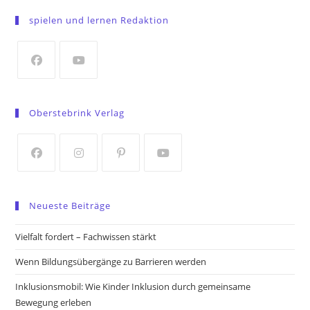
in
spielen und lernen Redaktion
a
new
tab
Opens
Opens
in
in
Oberstebrink Verlag
a
a
new
new
tab
tab
Opens
Opens
Opens
Opens
in
in
in
in
Neueste Beiträge
a
a
a
a
new
new
new
new
Vielfalt fordert – Fachwissen stärkt
tab
tab
tab
tab
Wenn Bildungsübergänge zu Barrieren werden
Inklusionsmobil: Wie Kinder Inklusion durch gemeinsame
Bewegung erleben