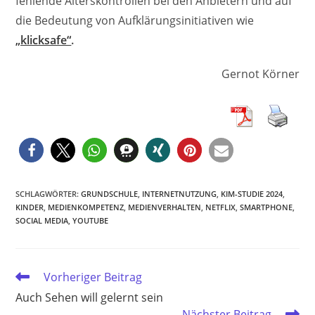
fehlende Alterskontrollen bei den Anbietern und auf
die Bedeutung von Aufklärungsinitiativen wie
„klicksafe“
.
Gernot Körner
SCHLAGWÖRTER
:
GRUNDSCHULE
,
INTERNETNUTZUNG
,
KIM-STUDIE 2024
,
KINDER
,
MEDIENKOMPETENZ
,
MEDIENVERHALTEN
,
NETFLIX
,
SMARTPHONE
,
SOCIAL MEDIA
,
YOUTUBE
Weitere
Vorheriger Beitrag
Artikel
Auch Sehen will gelernt sein
ansehen
Nächster Beitrag