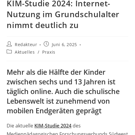
KIM-Studie 2024: Internet-
Nutzung im Grundschulalter
nimmt deutlich zu
Beitrags-
Beitrag
Redakteur
Juni 6, 2025
Autor:
veröffentlicht:
Beitrags-
Aktuelles
/
Praxis
Kategorie:
Mehr als die Hälfte der Kinder
zwischen sechs und 13 Jahren ist
täglich online. Auch die schulische
Lebenswelt ist zunehmend von
mobilen Endgeräten geprägt
Die aktuelle
KIM-Studie 2024
des
Medienpädagogischen Forschungsverbunds Südwest