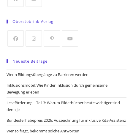
tab
Opens
Opens
in
in
Oberstebrink Verlag
a
a
new
new
tab
tab
Opens
Opens
Opens
Opens
in
in
in
in
Neueste Beiträge
a
a
a
a
new
new
new
new
Wenn Bildungsübergänge zu Barrieren werden
tab
tab
tab
tab
Inklusionsmobil: Wie Kinder Inklusion durch gemeinsame
Bewegung erleben
Leseförderung – Teil 3: Warum Bilderbücher heute wichtiger sind
denn je
Bundesteilhabepreis 2026: Auszeichnung für inklusive Kita-Assistenz
Wer so fragt, bekommt solche Antworten