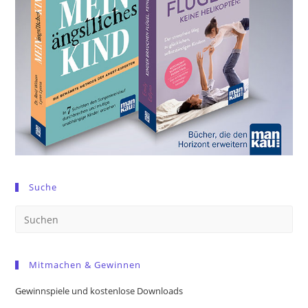
Suche
Pre
Es
to
Mitmachen & Gewinnen
clo
the
Gewinnspiele und kostenlose Downloads
sea