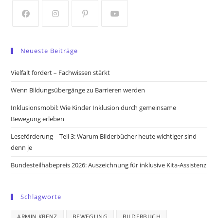
new
new
tab
tab
Opens
Opens
Opens
Opens
in
in
in
in
Neueste Beiträge
a
a
a
a
new
new
new
new
Vielfalt fordert – Fachwissen stärkt
tab
tab
tab
tab
Wenn Bildungsübergänge zu Barrieren werden
Inklusionsmobil: Wie Kinder Inklusion durch gemeinsame
Bewegung erleben
Leseförderung – Teil 3: Warum Bilderbücher heute wichtiger sind
denn je
Bundesteilhabepreis 2026: Auszeichnung für inklusive Kita-Assistenz
Schlagworte
ARMIN KRENZ
BEWEGUNG
BILDERBUCH