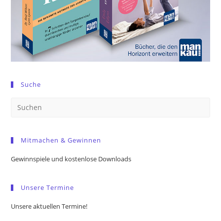
Suche
Pre
Es
to
Mitmachen & Gewinnen
clo
the
Gewinnspiele und kostenlose Downloads
sea
pan
Unsere Termine
Unsere aktuellen Termine!