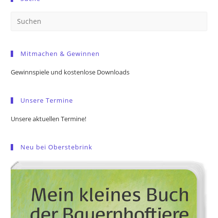
Pre
Es
to
Mitmachen & Gewinnen
clo
the
Gewinnspiele und kostenlose Downloads
sea
pan
Unsere Termine
Unsere aktuellen Termine!
Neu bei Oberstebrink