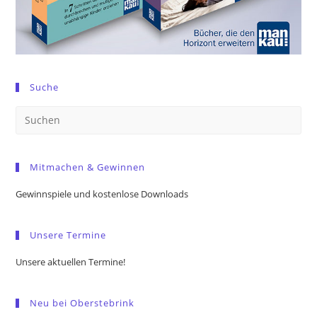
Suche
Pre
Es
to
Mitmachen & Gewinnen
clo
the
Gewinnspiele und kostenlose Downloads
sea
pan
Unsere Termine
Unsere aktuellen Termine!
Neu bei Oberstebrink