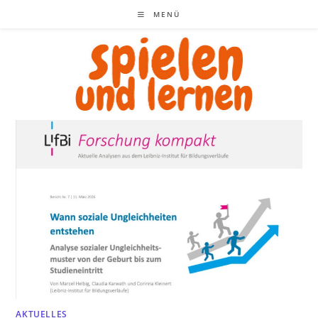
Zum
MENÜ
Inhalt
springen
AKTUELLES