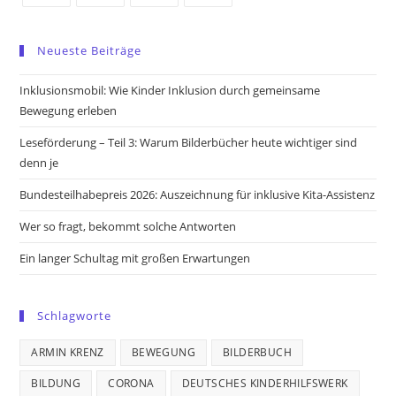
Opens
Opens
Opens
Opens
in
in
in
in
Neueste Beiträge
a
a
a
a
new
new
new
new
Inklusionsmobil: Wie Kinder Inklusion durch gemeinsame
tab
tab
tab
tab
Bewegung erleben
Leseförderung – Teil 3: Warum Bilderbücher heute wichtiger sind
denn je
Bundesteilhabepreis 2026: Auszeichnung für inklusive Kita-Assistenz
Wer so fragt, bekommt solche Antworten
Ein langer Schultag mit großen Erwartungen
Schlagworte
ARMIN KRENZ
BEWEGUNG
BILDERBUCH
BILDUNG
CORONA
DEUTSCHES KINDERHILFSWERK