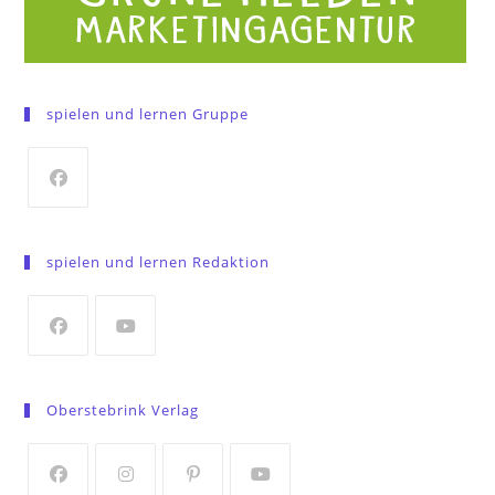
spielen und lernen Gruppe
Opens
in
spielen und lernen Redaktion
a
new
tab
Opens
Opens
in
in
Oberstebrink Verlag
a
a
new
new
tab
tab