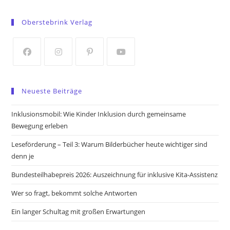
Opens
Opens
in
in
Oberstebrink Verlag
a
a
new
new
tab
tab
Opens
Opens
Opens
Opens
in
in
in
in
Neueste Beiträge
a
a
a
a
new
new
new
new
Inklusionsmobil: Wie Kinder Inklusion durch gemeinsame
tab
tab
tab
tab
Bewegung erleben
Leseförderung – Teil 3: Warum Bilderbücher heute wichtiger sind
denn je
Bundesteilhabepreis 2026: Auszeichnung für inklusive Kita-Assistenz
Wer so fragt, bekommt solche Antworten
Ein langer Schultag mit großen Erwartungen