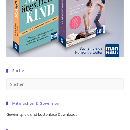
Suche
Pre
Es
to
Mitmachen & Gewinnen
clo
the
Gewinnspiele und kostenlose Downloads
sea
pan