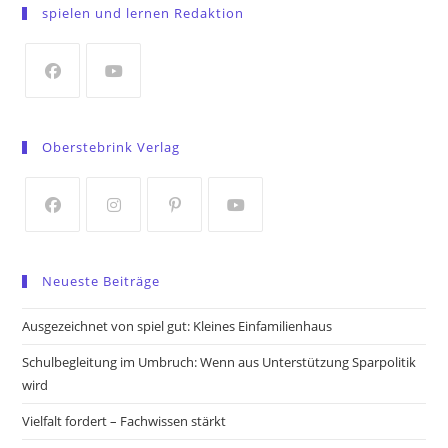
in
spielen und lernen Redaktion
a
new
tab
Opens
Opens
in
in
Oberstebrink Verlag
a
a
new
new
tab
tab
Opens
Opens
Opens
Opens
in
in
in
in
Neueste Beiträge
a
a
a
a
new
new
new
new
Ausgezeichnet von spiel gut: Kleines Einfamilienhaus
tab
tab
tab
tab
Schulbegleitung im Umbruch: Wenn aus Unterstützung Sparpolitik
wird
Vielfalt fordert – Fachwissen stärkt