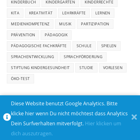
KINDERBUCH
KINDERGARTEN
KINDERRECHTE
KITA
KREATIVITÄT
LEHRKRÄFTE
LERNEN
MEDIENKOMPETENZ
MUSIK
PARTIZIPATION
PRÄVENTION
PÄDAGOGIK
PÄDAGOGISCHE FACHKRÄFTE
SCHULE
SPIELEN
SPRACHENTWICKLUNG
SPRACHFÖRDERUNG
STIFTUNG KINDERGESUNDHEIT
STUDIE
VORLESEN
ÖKO-TEST
Diese Website benutzt Google Analytics. Bitte
klicke hier wenn Du nicht möchtest dass Analytics
MEDIADATEN
DATENSCHUTZ
Dein Surfverhalten mitverfolgt.
Hier klicken um
TEILNAHMEBEDINGUNGEN FÜR GEWINNSPIELE
IMPRESSUM
dich auszutragen.
ÜBER UNS I
KONTAKT I
© COPYRIGHT 2023