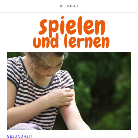
Zum
MENÜ
Inhalt
springen
GESUNDHEIT