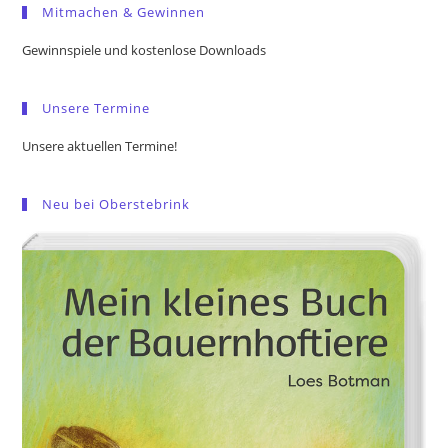
Mitmachen & Gewinnen
clo
the
Gewinnspiele und kostenlose Downloads
sea
pan
Unsere Termine
Unsere aktuellen Termine!
Neu bei Oberstebrink