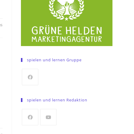
26
spielen und lernen Gruppe
Opens
in
spielen und lernen Redaktion
a
new
tab
Opens
Opens