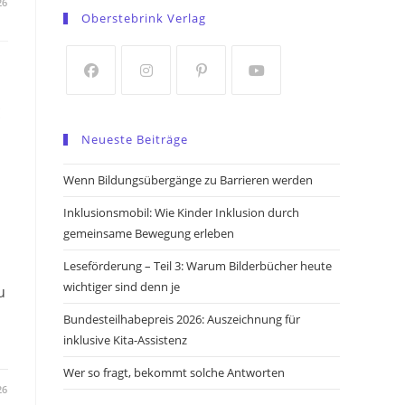
26
in
in
Oberstebrink Verlag
a
a
new
new
tab
tab
:
Opens
Opens
Opens
Opens
in
in
in
in
Neueste Beiträge
a
a
a
a
new
new
new
new
Wenn Bildungsübergänge zu Barrieren werden
tab
tab
tab
tab
Inklusionsmobil: Wie Kinder Inklusion durch
gemeinsame Bewegung erleben
Leseförderung – Teil 3: Warum Bilderbücher heute
wichtiger sind denn je
u
Bundesteilhabepreis 2026: Auszeichnung für
inklusive Kita-Assistenz
Wer so fragt, bekommt solche Antworten
26