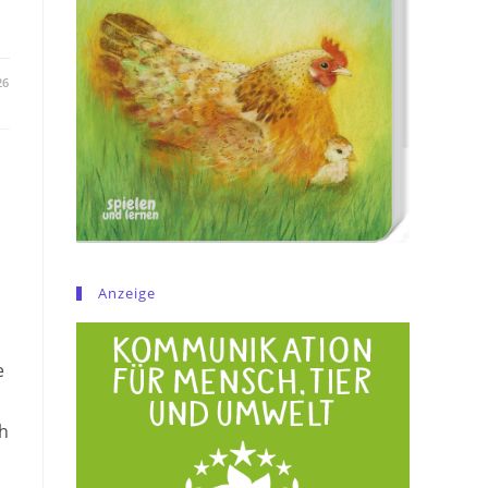
26
Anzeige
e
ch