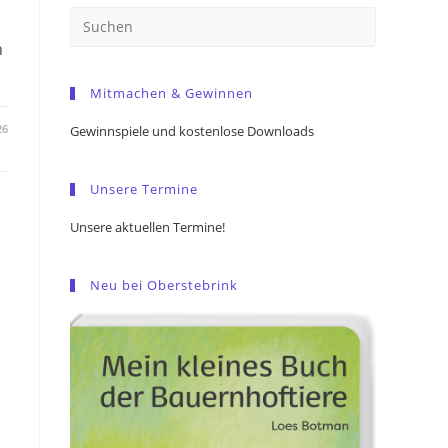
Press
Escape
n
to
Mitmachen & Gewinnen
close
the
26
Gewinnspiele und kostenlose Downloads
search
panel.
Unsere Termine
Unsere aktuellen Termine!
Neu bei Oberstebrink
s