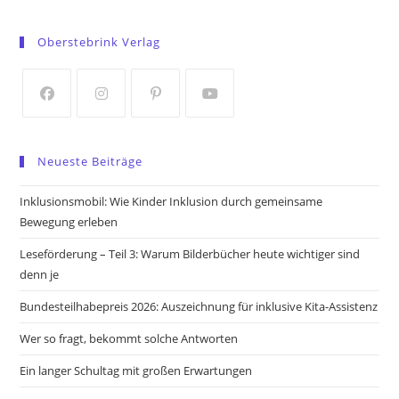
Opens
Opens
in
in
Oberstebrink Verlag
a
a
new
new
tab
tab
Opens
Opens
Opens
Opens
in
in
in
in
Neueste Beiträge
a
a
a
a
new
new
new
new
Inklusionsmobil: Wie Kinder Inklusion durch gemeinsame
tab
tab
tab
tab
Bewegung erleben
Leseförderung – Teil 3: Warum Bilderbücher heute wichtiger sind
denn je
Bundesteilhabepreis 2026: Auszeichnung für inklusive Kita-Assistenz
Wer so fragt, bekommt solche Antworten
Ein langer Schultag mit großen Erwartungen