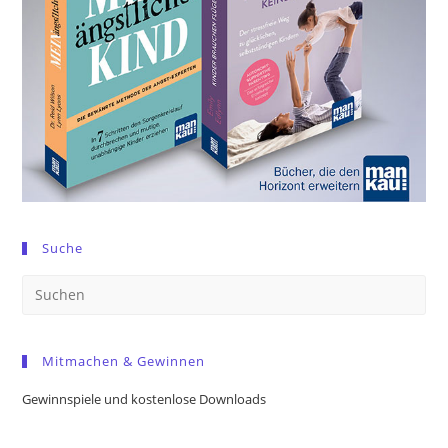
Suche
Pre
Es
to
Mitmachen & Gewinnen
clo
the
Gewinnspiele und kostenlose Downloads
sea
pan