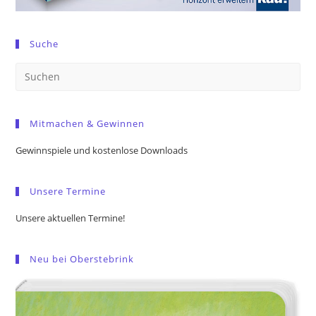
Suche
Pre
Es
to
Mitmachen & Gewinnen
clo
the
Gewinnspiele und kostenlose Downloads
sea
pan
Unsere Termine
Unsere aktuellen Termine!
Neu bei Oberstebrink