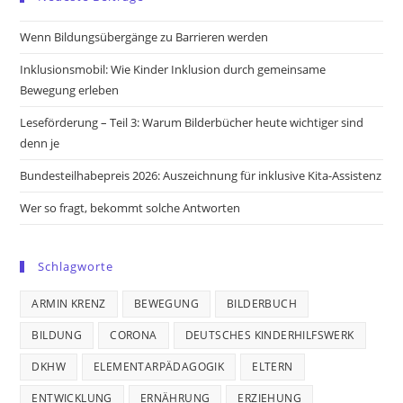
a
a
a
a
new
new
new
new
Wenn Bildungsübergänge zu Barrieren werden
tab
tab
tab
tab
Inklusionsmobil: Wie Kinder Inklusion durch gemeinsame
Bewegung erleben
Leseförderung – Teil 3: Warum Bilderbücher heute wichtiger sind
denn je
Bundesteilhabepreis 2026: Auszeichnung für inklusive Kita-Assistenz
Wer so fragt, bekommt solche Antworten
Schlagworte
ARMIN KRENZ
BEWEGUNG
BILDERBUCH
BILDUNG
CORONA
DEUTSCHES KINDERHILFSWERK
DKHW
ELEMENTARPÄDAGOGIK
ELTERN
ENTWICKLUNG
ERNÄHRUNG
ERZIEHUNG