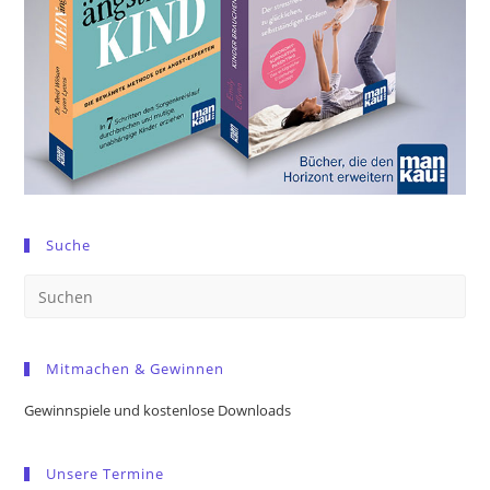
Suche
Pre
Es
to
Mitmachen & Gewinnen
clo
the
Gewinnspiele und kostenlose Downloads
sea
pan
Unsere Termine