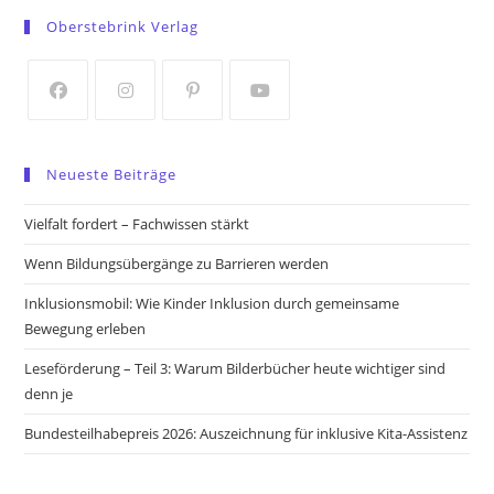
in
in
Oberstebrink Verlag
a
a
new
new
tab
tab
Opens
Opens
Opens
Opens
in
in
in
in
Neueste Beiträge
a
a
a
a
new
new
new
new
Vielfalt fordert – Fachwissen stärkt
tab
tab
tab
tab
Wenn Bildungsübergänge zu Barrieren werden
Inklusionsmobil: Wie Kinder Inklusion durch gemeinsame
Bewegung erleben
Leseförderung – Teil 3: Warum Bilderbücher heute wichtiger sind
denn je
Bundesteilhabepreis 2026: Auszeichnung für inklusive Kita-Assistenz