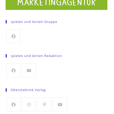
spielen und lernen Gruppe
Opens
in
spielen und lernen Redaktion
a
new
tab
Opens
Opens
in
in
Oberstebrink Verlag
a
a
new
new
tab
tab