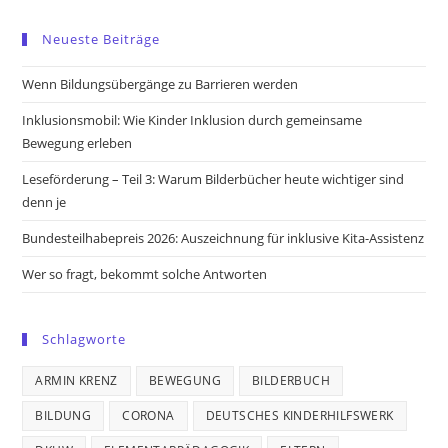
Opens
Opens
Opens
Opens
in
in
in
in
Neueste Beiträge
a
a
a
a
new
new
new
new
Wenn Bildungsübergänge zu Barrieren werden
tab
tab
tab
tab
Inklusionsmobil: Wie Kinder Inklusion durch gemeinsame
Bewegung erleben
Leseförderung – Teil 3: Warum Bilderbücher heute wichtiger sind
denn je
Bundesteilhabepreis 2026: Auszeichnung für inklusive Kita-Assistenz
Wer so fragt, bekommt solche Antworten
Schlagworte
ARMIN KRENZ
BEWEGUNG
BILDERBUCH
BILDUNG
CORONA
DEUTSCHES KINDERHILFSWERK