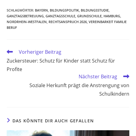
SCHLAGWÖRTER
:
BAYERN
,
BILDUNGSPOLITIK
,
BILDUNGSSTUDIE
,
GANZTAGSBETREUUNG
,
GANZTAGSSCHULE
,
GRUNDSCHULE
,
HAMBURG
,
NORDRHEIN-WESTFALEN
,
RECHTSANSPRUCH 2026
,
VEREINBARKEIT FAMILIE
BERUF
Weitere
Vorheriger Beitrag
Artikel
Zuckersteuer: Schutz für Kinder statt Schutz für
ansehen
Profite
Nächster Beitrag
Soziale Herkunft prägt die Anstrengung von
Schulkindern
DAS KÖNNTE DIR AUCH GEFALLEN