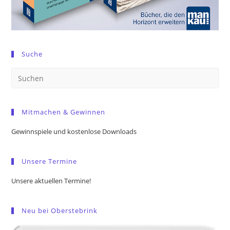
Suche
Pre
Es
to
Mitmachen & Gewinnen
clo
the
Gewinnspiele und kostenlose Downloads
sea
pan
Unsere Termine
Unsere aktuellen Termine!
Neu bei Oberstebrink