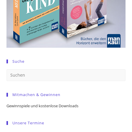
Suche
Pre
Es
to
Mitmachen & Gewinnen
clo
the
Gewinnspiele und kostenlose Downloads
sea
pan
Unsere Termine