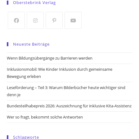
Oberstebrink Verlag
a
a
new
new
tab
tab
Opens
Opens
Opens
Opens
in
in
in
in
Neueste Beiträge
a
a
a
a
new
new
new
new
Wenn Bildungsübergänge zu Barrieren werden
tab
tab
tab
tab
Inklusionsmobil: Wie Kinder Inklusion durch gemeinsame
Bewegung erleben
Leseförderung – Teil 3: Warum Bilderbücher heute wichtiger sind
denn je
Bundesteilhabepreis 2026: Auszeichnung für inklusive Kita-Assistenz
Wer so fragt, bekommt solche Antworten
Schlagworte