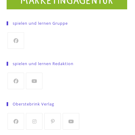
spielen und lernen Gruppe
Opens
in
spielen und lernen Redaktion
a
new
tab
Opens
Opens
in
in
Oberstebrink Verlag
a
a
new
new
tab
tab
Opens
Opens
Opens
Opens