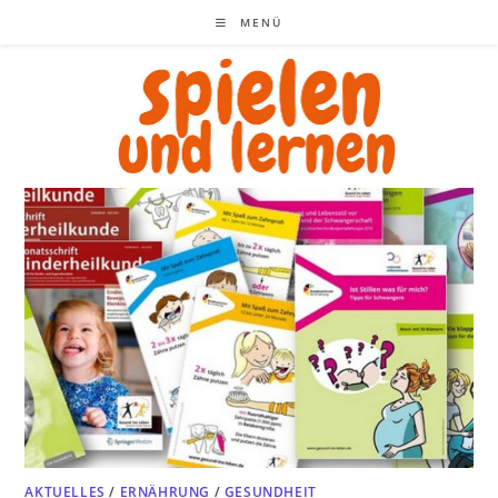
Zum
MENÜ
Inhalt
springen
AKTUELLES
/
ERNÄHRUNG
/
GESUNDHEIT