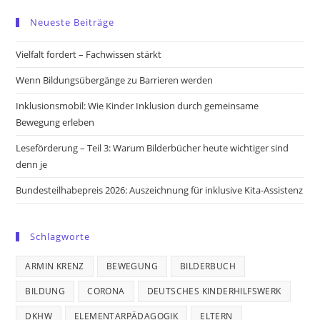
in
in
in
in
Neueste Beiträge
a
a
a
a
new
new
new
new
Vielfalt fordert – Fachwissen stärkt
tab
tab
tab
tab
Wenn Bildungsübergänge zu Barrieren werden
Inklusionsmobil: Wie Kinder Inklusion durch gemeinsame
Bewegung erleben
Leseförderung – Teil 3: Warum Bilderbücher heute wichtiger sind
denn je
Bundesteilhabepreis 2026: Auszeichnung für inklusive Kita-Assistenz
Schlagworte
ARMIN KRENZ
BEWEGUNG
BILDERBUCH
BILDUNG
CORONA
DEUTSCHES KINDERHILFSWERK
DKHW
ELEMENTARPÄDAGOGIK
ELTERN