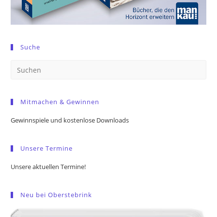
Suche
Pre
Es
to
Mitmachen & Gewinnen
clo
the
Gewinnspiele und kostenlose Downloads
sea
pan
Unsere Termine
Unsere aktuellen Termine!
Neu bei Oberstebrink